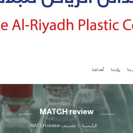
بنا
رؤيتنا
أهدافنا
MATCH review
الرئيسية
تصنيف: MATCH review