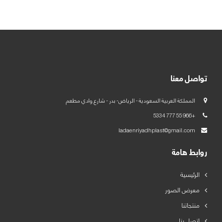
العربية
English
تواصل معنا
المملكة العربية السعودية - الرياض- بدر - شارع وادي مطعم
+966 55 777 5334
ladaenriyadhplast@gmail.com
روابط هامة
الرئيسية
معرض الصور
منتجاتنا
اتصل بنا