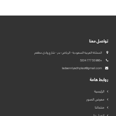
العربية
English
تواصل معنا
المملكة العربية السعودية - الرياض- بدر - شارع وادي مطعم
+966 55 777 5334
ladaenriyadhplast@gmail.com
روابط هامة
الرئيسية
معرض الصور
منتجاتنا
اتصل بنا