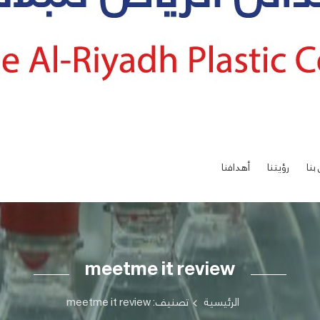
بنا
رؤيتنا
أهدافنا
meetme it review
الرئيسية
تصنيف: meetme it review