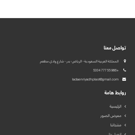
العربية
English
تواصل معنا
المملكة العربية السعودية - الرياض- بدر - شارع وادي مطعم
+966 55 777 5334
ladaenriyadhplast@gmail.com
روابط هامة
الرئيسية
معرض الصور
منتجاتنا
اتصل بنا