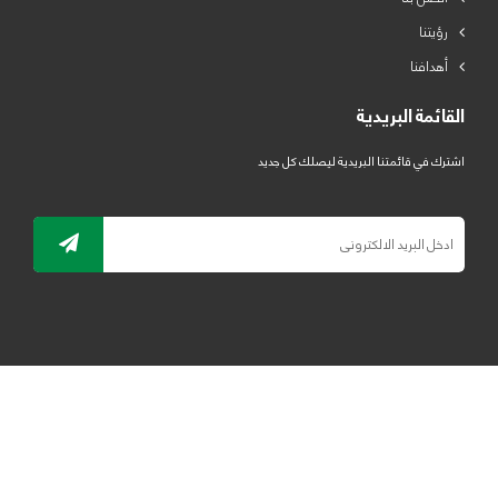
رؤيتنا
أهدافنا
القائمة البريدية
اشترك في قائمتنا البريدية ليصلك كل جديد
جميع الحقوق محفوظة لمصنع لدائن الرياض للبلاستيك 2019 ©
ELRYAD
تصميم مواقع / تطبيقات