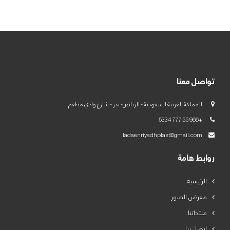
العربية
English
تواصل معنا
المملكة العربية السعودية - الرياض- بدر - شارع وادي مطعم
+966 55 777 5334
ladaenriyadhplast@gmail.com
روابط هامة
الرئيسية
معرض الصور
منتجاتنا
اتصل بنا