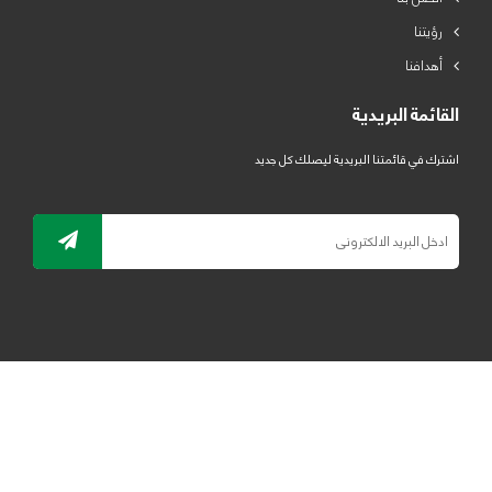
رؤيتنا
أهدافنا
القائمة البريدية
اشترك في قائمتنا البريدية ليصلك كل جديد
جميع الحقوق محفوظة لمصنع لدائن الرياض للبلاستيك 2019 ©
ELRYAD
تصميم مواقع / تطبيقات