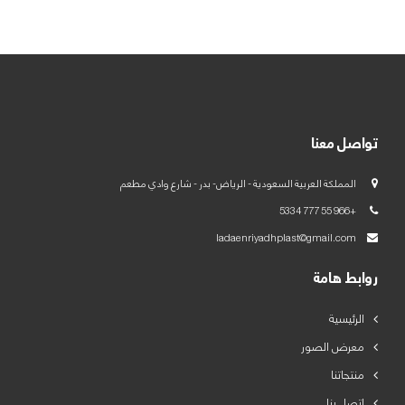
العربية
English
تواصل معنا
المملكة العربية السعودية - الرياض- بدر - شارع وادي مطعم
+966 55 777 5334
ladaenriyadhplast@gmail.com
روابط هامة
الرئيسية
معرض الصور
منتجاتنا
اتصل بنا