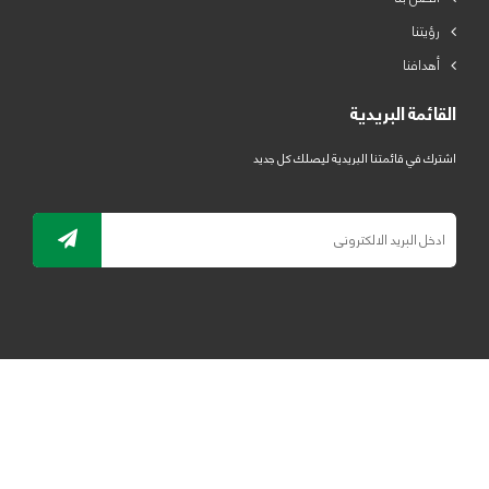
رؤيتنا
أهدافنا
القائمة البريدية
اشترك في قائمتنا البريدية ليصلك كل جديد
جميع الحقوق محفوظة لمصنع لدائن الرياض للبلاستيك 2019 ©
ELRYAD
تصميم مواقع / تطبيقات