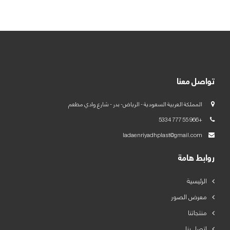
العربية
English
تواصل معنا
المملكة العربية السعودية - الرياض- بدر - شارع وادي مطعم
+966 55 777 5334
ladaenriyadhplast@gmail.com
روابط هامة
الرئيسية
معرض الصور
منتجاتنا
اتصل بنا