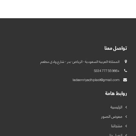
العربية
English
تواصل معنا
المملكة العربية السعودية - الرياض- بدر - شارع وادي مطعم
+966 55 777 5334
ladaenriyadhplast@gmail.com
روابط هامة
الرئيسية
معرض الصور
منتجاتنا
اتصل بنا