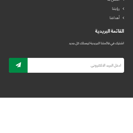
رؤيتنا
أهدافنا
القائمة البريدية
اشترك في قائمتنا البريدية ليصلك كل جديد
جميع الحقوق محفوظة لمصنع لدائن الرياض للبلاستيك 2019 ©
ELRYAD
تصميم مواقع / تطبيقات