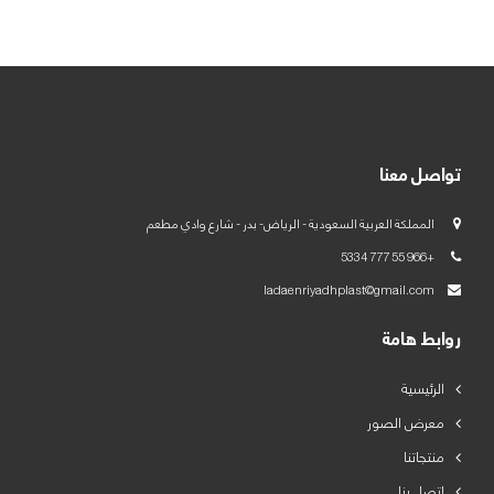
العربية
English
تواصل معنا
المملكة العربية السعودية - الرياض- بدر - شارع وادي مطعم
+966 55 777 5334
ladaenriyadhplast@gmail.com
روابط هامة
الرئيسية
معرض الصور
منتجاتنا
اتصل بنا