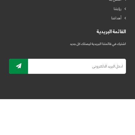
رؤيتنا
أهدافنا
القائمة البريدية
اشترك في قائمتنا البريدية ليصلك كل جديد
جميع الحقوق محفوظة لمصنع لدائن الرياض للبلاستيك 2019 ©
ELRYAD
تصميم مواقع / تطبيقات