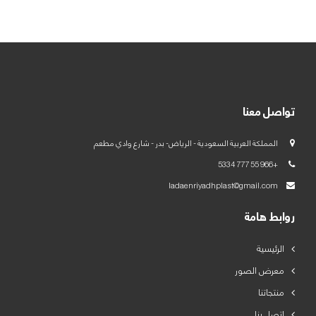
العربية
English
تواصل معنا
المملكة العربية السعودية - الرياض- بدر - شارع وادي مطعم
+966 55 777 5334
ladaenriyadhplast@gmail.com
روابط هامة
الرئيسية
معرض الصور
منتجاتنا
اتصل بنا