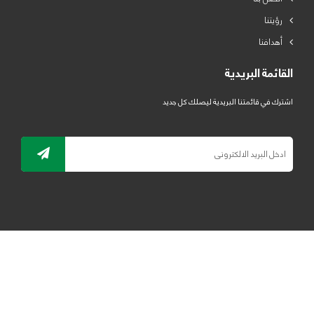
رؤيتنا
أهدافنا
القائمة البريدية
اشترك في قائمتنا البريدية ليصلك كل جديد
جميع الحقوق محفوظة لمصنع لدائن الرياض للبلاستيك 2019 ©
ELRYAD
تصميم مواقع / تطبيقات