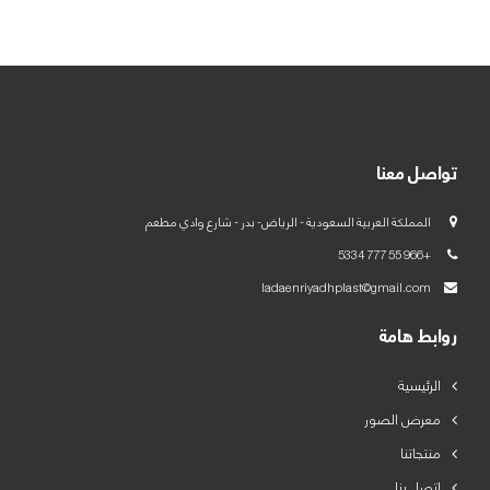
العربية
English
تواصل معنا
المملكة العربية السعودية - الرياض- بدر - شارع وادي مطعم
+966 55 777 5334
ladaenriyadhplast@gmail.com
روابط هامة
الرئيسية
معرض الصور
منتجاتنا
اتصل بنا