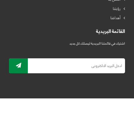
رؤيتنا
أهدافنا
القائمة البريدية
اشترك في قائمتنا البريدية ليصلك كل جديد
جميع الحقوق محفوظة لمصنع لدائن الرياض للبلاستيك 2019 ©
ELRYAD
تصميم مواقع / تطبيقات