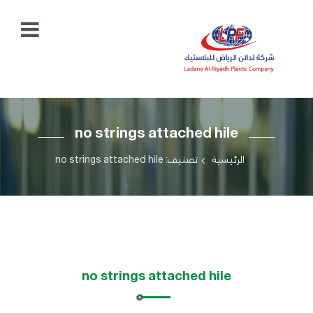
الرئيسية
no strings attached hile
معرض
الصور
+966
الرئيسية
تصنيف: no strings attached hile
55
منتجاتنا
777
5334
اتصل
بنا
ladaenriyadhplast@gmail.com
رؤيتنا
no strings attached hile
أهدافنا