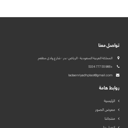
العربية
English
تواصل معنا
المملكة العربية السعودية - الرياض- بدر - شارع وادي مطعم
+966 55 777 5334
ladaenriyadhplast@gmail.com
روابط هامة
الرئيسية
معرض الصور
منتجاتنا
اتصل بنا