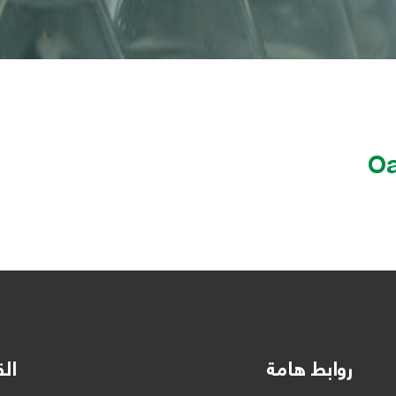
Oa
روابط هامة
الق