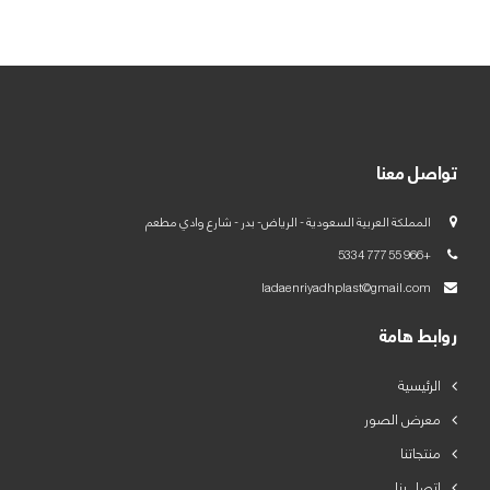
العربية
English
تواصل معنا
المملكة العربية السعودية - الرياض- بدر - شارع وادي مطعم
+966 55 777 5334
ladaenriyadhplast@gmail.com
روابط هامة
الرئيسية
معرض الصور
منتجاتنا
اتصل بنا