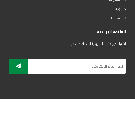
رؤيتنا
أهدافنا
القائمة البريدية
اشترك في قائمتنا البريدية ليصلك كل جديد
جميع الحقوق محفوظة لمصنع لدائن الرياض للبلاستيك 2019 ©
ELRYAD
تصميم مواقع / تطبيقات