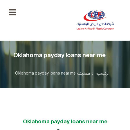
الرئيسية
Oklahoma payday loans near me
معرض
الصور
+966
55
الرئيسية
تصنيف: Oklahoma payday loans near me
منتجاتنا
777
5334
اتصل
بنا
ladaenriyadhplast@gmail.com
رؤيتنا
Oklahoma payday loans near me
أهدافنا