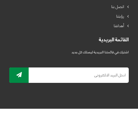
اتصل بنا
رؤيتنا
أهدافنا
القائمة البريدية
اشترك في قائمتنا البريدية ليصلك كل جديد
جميع الحقوق محفوظة لمصنع لدائن الرياض للبلاستيك 2019 ©
ELRYAD