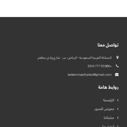
العربية
English
تواصل معنا
المملكة العربية السعودية - الرياض- بدر - شارع وادي مطعم
+966 55 777 5334
ladaenriyadhplast@gmail.com
روابط هامة
الرئيسية
معرض الصور
منتجاتنا
اتصل بنا