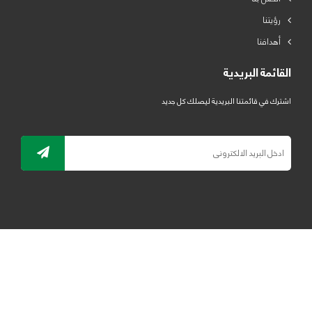
رؤيتنا
أهدافنا
القائمة البريدية
اشترك في قائمتنا البريدية ليصلك كل جديد
جميع الحقوق محفوظة لمصنع لدائن الرياض للبلاستيك 2019 ©
ELRYAD
تصميم مواقع / تطبيقات