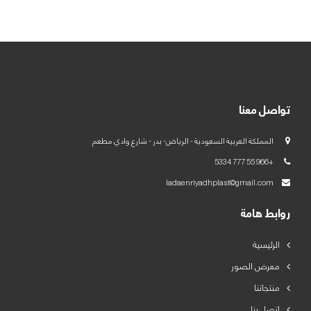
العربية
English
تواصل معنا
المملكة العربية السعودية - الرياض- بدر - شارع وادي مطعم
+966 55 777 5334
ladaenriyadhplast@gmail.com
روابط هامة
الرئيسية
معرض الصور
منتجاتنا
اتصل بنا