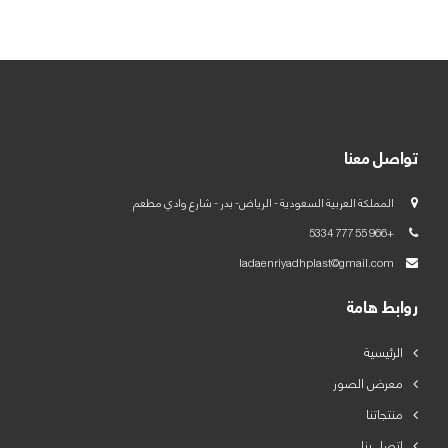
العربية
English
تواصل معنا
المملكة العربية السعودية - الرياض- بدر - شارع وادي مطعم
+966 55 777 5334
ladaenriyadhplast@gmail.com
روابط هامة
الرئيسية
معرض الصور
منتجاتنا
اتصل بنا