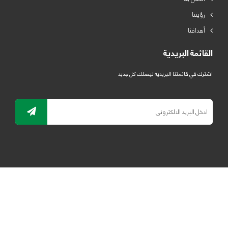
رؤيتنا
أهدافنا
القائمة البريدية
اشترك في قائمتنا البريدية ليصلك كل جديد
جميع الحقوق محفوظة لمصنع لدائن الرياض للبلاستيك 2019 ©
ELRYAD
تصميم مواقع / تطبيقات