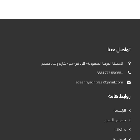
العربية
English
تواصل معنا
المملكة العربية السعودية - الرياض- بدر - شارع وادي مطعم
+966 55 777 5334
ladaenriyadhplast@gmail.com
روابط هامة
الرئيسية
معرض الصور
منتجاتنا
اتصل بنا