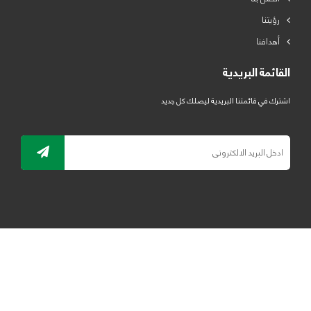
رؤيتنا
أهدافنا
القائمة البريدية
اشترك في قائمتنا البريدية ليصلك كل جديد
جميع الحقوق محفوظة لمصنع لدائن الرياض للبلاستيك 2019 ©
ELRYAD
تصميم مواقع / تطبيقات