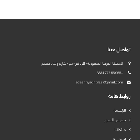
العربية
English
تواصل معنا
المملكة العربية السعودية - الرياض- بدر - شارع وادي مطعم
+966 55 777 5334
ladaenriyadhplast@gmail.com
روابط هامة
الرئيسية
معرض الصور
منتجاتنا
اتصل بنا