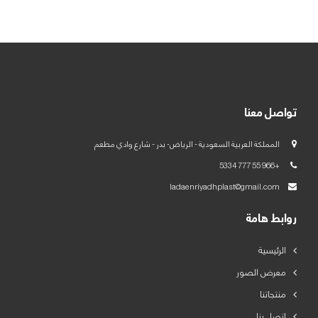
العربية
English
تواصل معنا
المملكة العربية السعودية - الرياض- بدر - شارع وادي مطعم
+966 55 777 5334
ladaenriyadhplast@gmail.com
روابط هامة
الرئيسية
معرض الصور
منتجاتنا
اتصل بنا