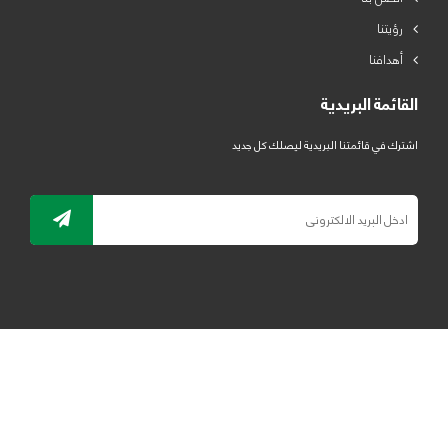
رؤيتنا
أهدافنا
القائمة البريدية
اشترك في قائمتنا البريدية ليصلك كل جديد
جميع الحقوق محفوظة لمصنع لدائن الرياض للبلاستيك 2019 ©
ELRYAD
تصميم مواقع / تطبيقات