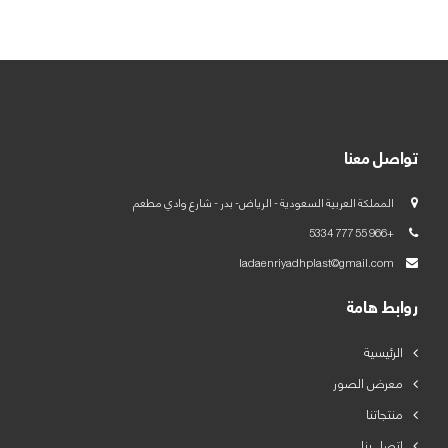
العربية
English
تواصل معنا
المملكة العربية السعودية - الرياض- بدر - شارع وادي مطعم
+966 55 777 5334
ladaenriyadhplast@gmail.com
روابط هامة
الرئيسية
معرض الصور
منتجاتنا
اتصل بنا