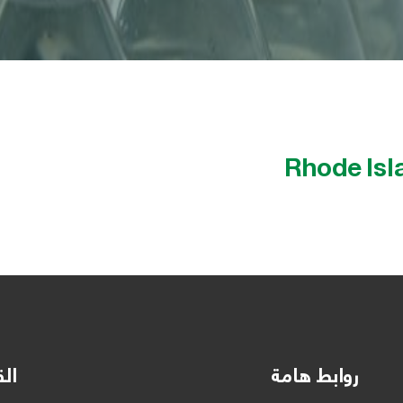
Rhode Isl
روابط هامة
الق