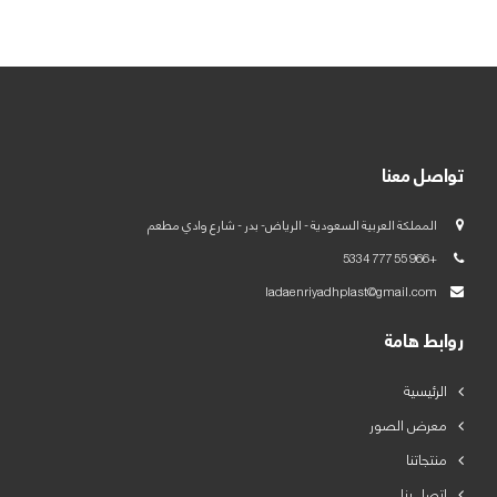
العربية
English
تواصل معنا
المملكة العربية السعودية - الرياض- بدر - شارع وادي مطعم
+966 55 777 5334
ladaenriyadhplast@gmail.com
روابط هامة
الرئيسية
معرض الصور
منتجاتنا
اتصل بنا