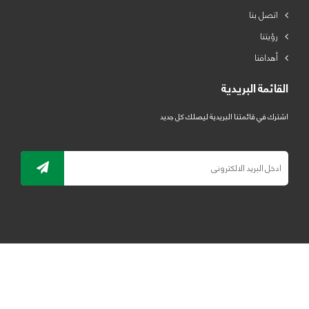
اتصل بنا
رؤيتنا
أهدافنا
القائمة البريدية
اشترك في قائمتنا البريدية ليصلك كل جديد
جميع الحقوق محفوظة لمصنع لدائن الرياض للبلاستيك 2019 ©
ELRYAD