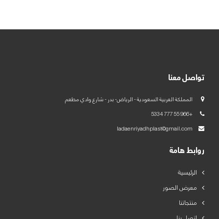
العربية
English
تواصل معنا
المملكة العربية السعودية - الرياض- بدر - شارع وادي مطعم
+966 55 777 5334
ladaenriyadhplast@gmail.com
روابط هامة
الرئيسية
معرض الصور
منتجاتنا
اتصل بنا