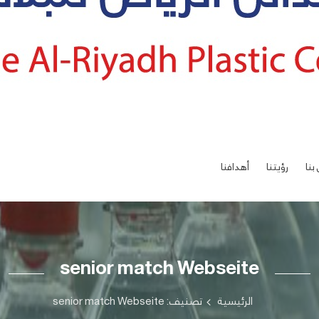
بنا
رؤيتنا
أهدافنا
senior match Webseite
الرئيسية
تصنيف: senior match Webseite