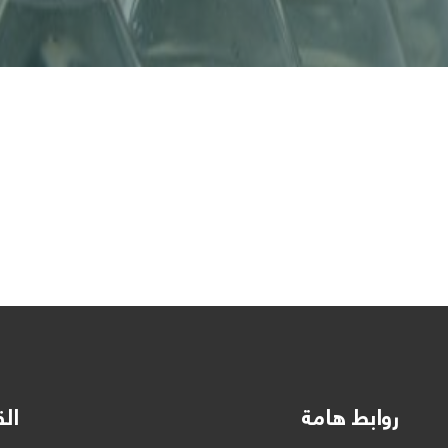
روابط هامة
الق