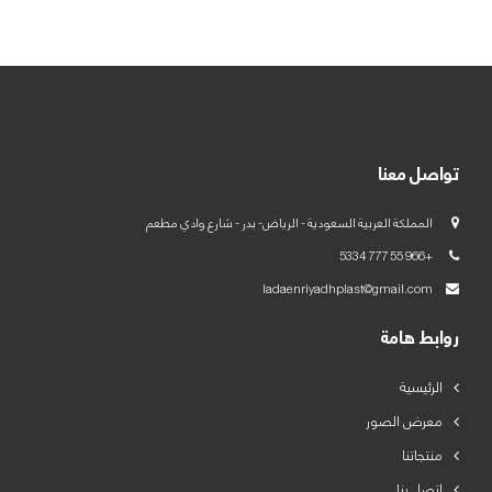
العربية
English
تواصل معنا
المملكة العربية السعودية - الرياض- بدر - شارع وادي مطعم
+966 55 777 5334
ladaenriyadhplast@gmail.com
روابط هامة
الرئيسية
معرض الصور
منتجاتنا
اتصل بنا