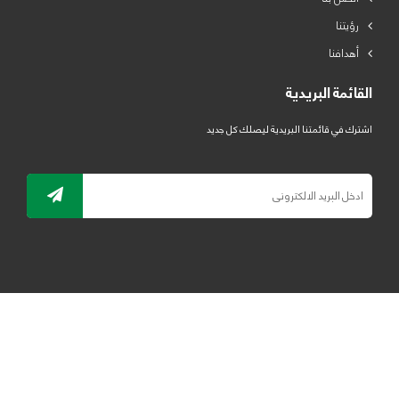
رؤيتنا
أهدافنا
القائمة البريدية
اشترك في قائمتنا البريدية ليصلك كل جديد
جميع الحقوق محفوظة لمصنع لدائن الرياض للبلاستيك 2019 ©
ELRYAD
تصميم مواقع / تطبيقات