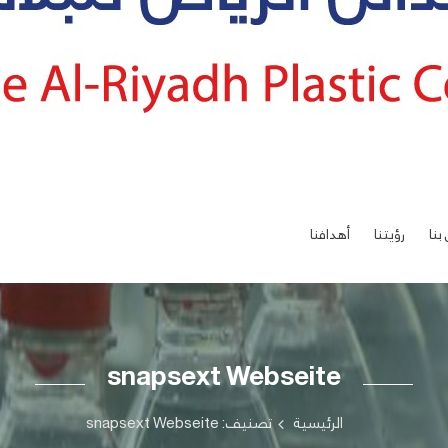
بنا
رؤيتنا
أهدافنا
snapsext Webseite
الرئيسية
تصنيف: snapsext Webseite