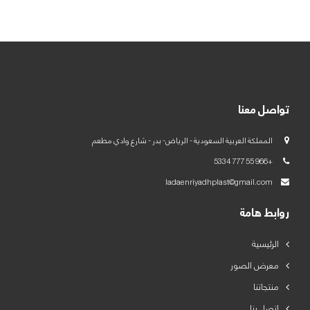
العربية
English
تواصل معنا
المملكة العربية السعودية - الرياض- بدر - شارع وادي مطعم
+966 55 777 5334
ladaenriyadhplast@gmail.com
روابط هامة
الرئيسية
معرض الصور
منتجاتنا
اتصل بنا