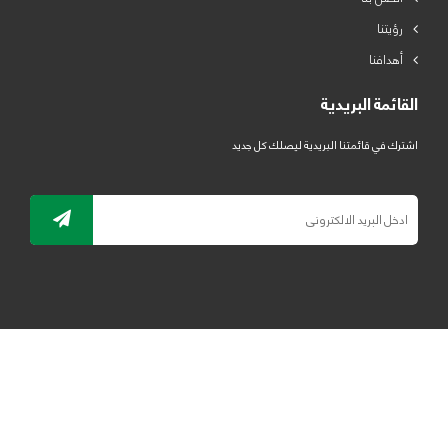
رؤيتنا
أهدافنا
القائمة البريدية
اشترك في قائمتنا البريدية ليصلك كل جديد
جميع الحقوق محفوظة لمصنع لدائن الرياض للبلاستيك 2019 ©
ELRYAD
تصميم مواقع / تطبيقات