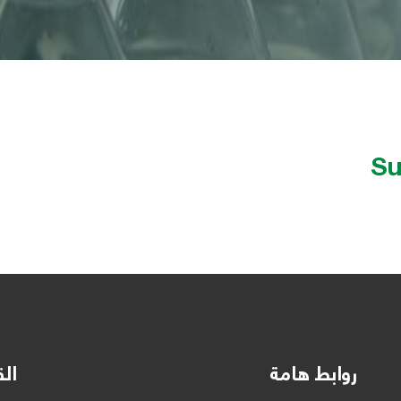
Su
روابط هامة
الق