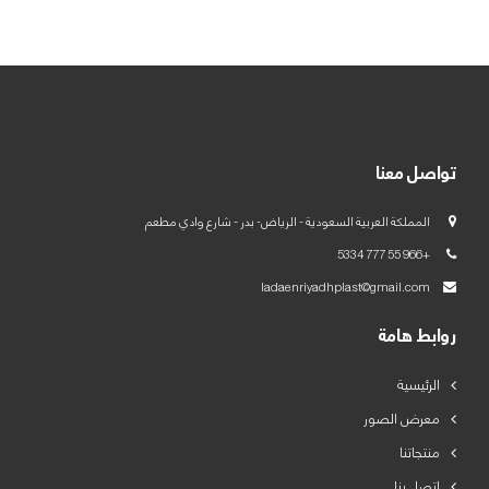
العربية
English
تواصل معنا
المملكة العربية السعودية - الرياض- بدر - شارع وادي مطعم
+966 55 777 5334
ladaenriyadhplast@gmail.com
روابط هامة
الرئيسية
معرض الصور
منتجاتنا
اتصل بنا