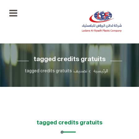
الرئيسية
tagged credits gratuits
معرض
الصور
+966
الرئيسية
تصنيف: tagged credits gratuits
55
منتجاتنا
777
5334
اتصل
بنا
ladaenriyadhplast@gmail.com
رؤيتنا
tagged credits gratuits
أهدافنا