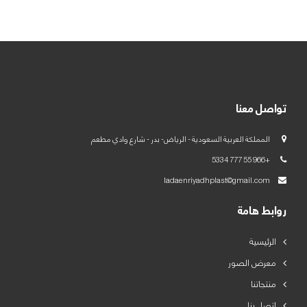
العربية
English
تواصل معنا
المملكة العربية السعودية - الرياض- بدر - شارع وادي مطعم
+966 55 777 5334
ladaenriyadhplast@gmail.com
روابط هامة
الرئيسية
معرض الصور
منتجاتنا
اتصل بنا