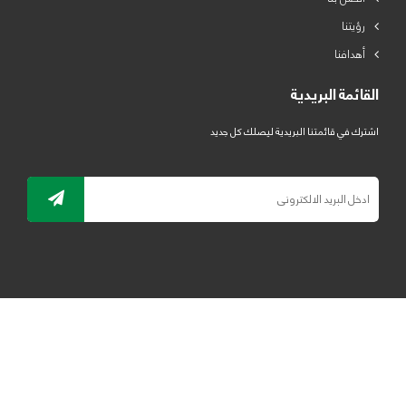
رؤيتنا
أهدافنا
القائمة البريدية
اشترك في قائمتنا البريدية ليصلك كل جديد
جميع الحقوق محفوظة لمصنع لدائن الرياض للبلاستيك 2019 ©
ELRYAD
تصميم مواقع / تطبيقات