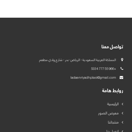
العربية
English
تواصل معنا
المملكة العربية السعودية - الرياض- بدر - شارع وادي مطعم
+966 55 777 5334
ladaenriyadhplast@gmail.com
روابط هامة
الرئيسية
معرض الصور
منتجاتنا
اتصل بنا