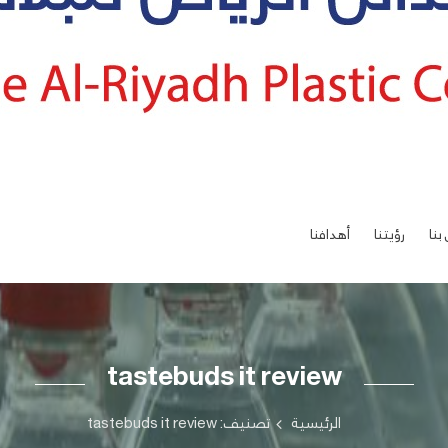
بنا
رؤيتنا
أهدافنا
tastebuds it review
الرئيسية
تصنيف: tastebuds it review