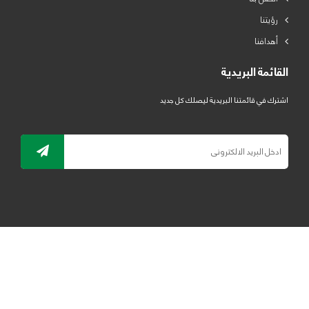
رؤيتنا
أهدافنا
القائمة البريدية
اشترك في قائمتنا البريدية ليصلك كل جديد
جميع الحقوق محفوظة لمصنع لدائن الرياض للبلاستيك 2019 ©
ELRYAD
تصميم مواقع / تطبيقات