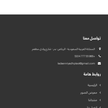
العربية
English
تواصل معنا
المملكة العربية السعودية - الرياض- بدر - شارع وادي مطعم
+966 55 777 5334
ladaenriyadhplast@gmail.com
روابط هامة
الرئيسية
معرض الصور
منتجاتنا
اتصل بنا