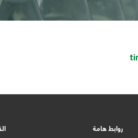
ti
روابط هامة
الق