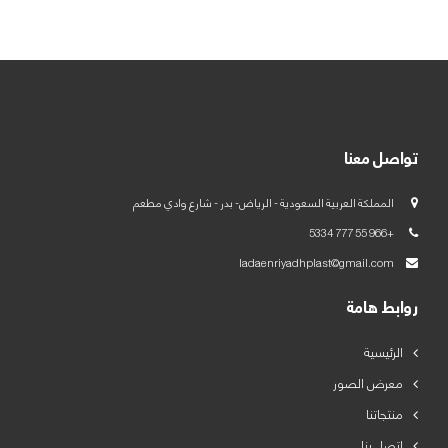
العربية
English
تواصل معنا
المملكة العربية السعودية - الرياض- بدر - شارع وادي مطعم
+966 55 777 5334
ladaenriyadhplast@gmail.com
روابط هامة
الرئيسية
معرض الصور
منتجاتنا
اتصل بنا