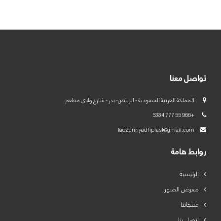
العربية
English
تواصل معنا
المملكة العربية السعودية - الرياض- بدر - شارع وادي مطعم
+966 55 777 5334
ladaenriyadhplast@gmail.com
روابط هامة
الرئيسية
معرض الصور
منتجاتنا
اتصل بنا