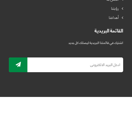
رؤيتنا
أهدافنا
القائمة البريدية
اشترك في قائمتنا البريدية ليصلك كل جديد
جميع الحقوق محفوظة لمصنع لدائن الرياض للبلاستيك 2019 ©
ELRYAD
تصميم مواقع / تطبيقات