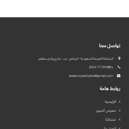
العربية
English
تواصل معنا
المملكة العربية السعودية - الرياض- بدر - شارع وادي مطعم
+966 55 777 5334
ladaenriyadhplast@gmail.com
روابط هامة
الرئيسية
معرض الصور
منتجاتنا
اتصل بنا