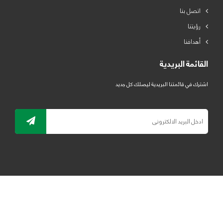
اتصل بنا
رؤيتنا
أهدافنا
القائمة البريدية
اشترك في قائمتنا البريدية ليصلك كل جديد
جميع الحقوق محفوظة لمصنع لدائن الرياض للبلاستيك 2019 ©
ELRYAD