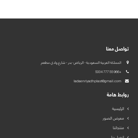
العربية
English
تواصل معنا
المملكة العربية السعودية - الرياض- بدر - شارع وادي مطعم
+966 55 777 5334
ladaenriyadhplast@gmail.com
روابط هامة
الرئيسية
معرض الصور
منتجاتنا
اتصل بنا