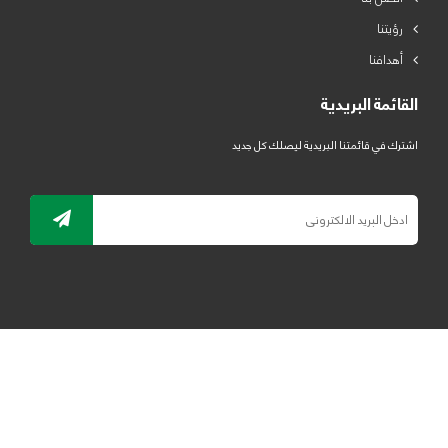
رؤيتنا
أهدافنا
القائمة البريدية
اشترك في قائمتنا البريدية ليصلك كل جديد
جميع الحقوق محفوظة لمصنع لدائن الرياض للبلاستيك 2019 ©
ELRYAD
تصميم مواقع / تطبيقات