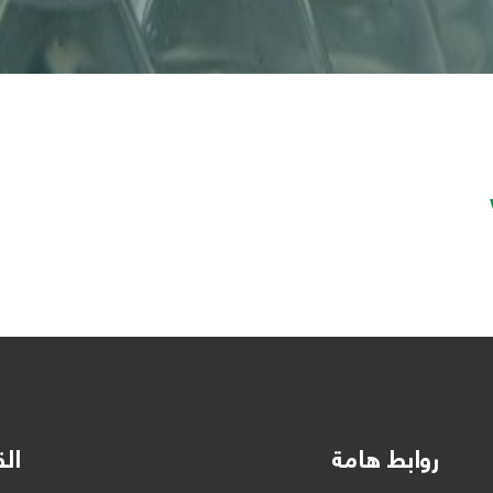
روابط هامة
الق