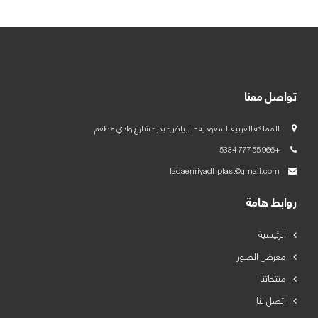
العربية
English
تواصل معنا
المملكة العربية السعودية - الرياض- بدر - شارع وادي مطعم
+966 55 777 5334
ladaenriyadhplast@gmail.com
روابط هامة
الرئيسية
معرض الصور
منتجاتنا
اتصل بنا