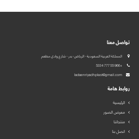
العربية
English
تواصل معنا
المملكة العربية السعودية - الرياض- بدر - شارع وادي مطعم
+966 55 777 5334
ladaenriyadhplast@gmail.com
روابط هامة
الرئيسية
معرض الصور
منتجاتنا
اتصل بنا