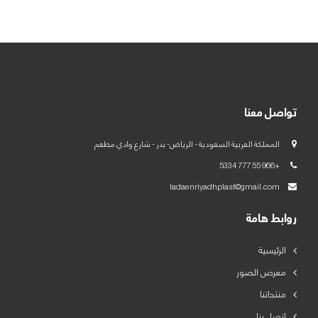
العربية
English
تواصل معنا
المملكة العربية السعودية - الرياض- بدر - شارع وادي مطعم
+966 55 777 5334
ladaenriyadhplast@gmail.com
روابط هامة
الرئيسية
معرض الصور
منتجاتنا
اتصل بنا