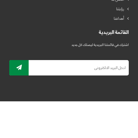
رؤيتنا
أهدافنا
القائمة البريدية
اشترك في قائمتنا البريدية ليصلك كل جديد
جميع الحقوق محفوظة لمصنع لدائن الرياض للبلاستيك 2019 ©
ELRYAD
تصميم مواقع / تطبيقات